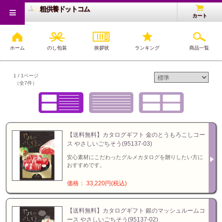
≡
粗供養ドットコム
カート
ホーム
のし包装
挨拶状
ランキング
商品一覧
粗供養トップ
>
カタログギフト
>
やさしいごちそう
1 / 1ページ
（全7件）
【送料無料】カタログギフト 金のとうもろこしコー
ス やさしいごちそう(95137-03)
安心素材にこだわったグルメカタログを贈りしたい方に
おすすめです。
価格： 33,220円(税込)
【送料無料】カタログギフト 銀のマッシュルームコ
ース やさしいごちそう(95137-02)