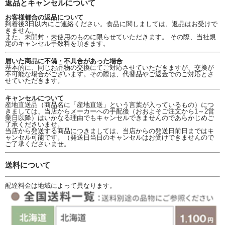
返品とキャンセルについて
お客様都合の返品について
到着後3日以内にご連絡ください。食品に関しましては、返品はお受けで
きません。
また、未開封・未使用のものに限らせていただきます。 その際、当社規
定のキャンセル手数料を頂きます。
届いた商品に不備・不具合があった場合
基本的に、同じお品物の交換にてご対応させていただきますが、交換が
不可能な場合がございます。その際は、代替品やご返金でのご対応とさ
せていただきます。
キャンセルについて
産地直送品（商品名に「産地直送」という言葉が入っているもの）につ
きましては、当店からメーカーへの手配後（おおよそご注文から1～2営
業日以降）はいかなる理由でもキャンセルできませんのであらかじめご
了承くださいませ。
当店から発送する商品につきましては、当店からの発送日前日まではキ
ャンセル可能です。（発送日当日のキャンセルはお受けできませんので
ご了承くださいませ。
送料について
配達料金は地域によって異なります。