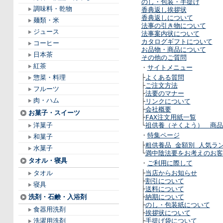
のし・包装・手提げ
調味料・乾物
香典返し挨拶状
香典返しについて
麺類・米
法事の引き物について
ジュース
法事案内状について
カタログギフトについて
コーヒー
お品物・商品について
日本茶
その他のご質問
紅茶
・
サイトメニュー
惣菜・料理
├
よくある質問
├
ご注文方法
フルーツ
├
法要のマナー
肉・ハム
├
リンクについて
├
会社概要
お菓子・スイーツ
├
FAX注文用紙一覧
洋菓子
└
祖供養（そくよう） 商品
・
特集ページ
和菓子
├
粗供養品 金額別 人気
水菓子
└
満中陰法要をお考えのお客
タオル・寝具
・
ご利用に際して
タオル
├
当店からお知らせ
├
割引について
寝具
├
送料について
洗剤・石鹸・入浴剤
├
納期について
├
のし・包装紙について
食器用洗剤
├
挨拶状について
洗濯用洗剤
├
手提げ袋について