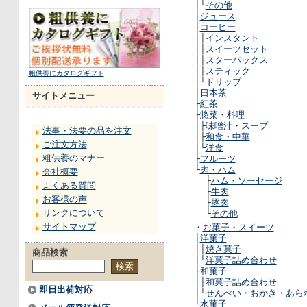
│└
その他
├
ジュース
├
コーヒー
│├
インスタント
│├
スイーツセット
│├
スターバックス
│├
スティック
粗供養にカタログギフト
│└
ドリップ
├
日本茶
サイトメニュー
├
紅茶
├
惣菜・料理
│├
味噌汁・スープ
法事・法要の品を注文
│├
和食・中華
ご注文方法
│└
洋食
粗供養のマナー
├
フルーツ
└
肉・ハム
会社概要
├
ハム・ソーセージ
よくある質問
├
牛肉
お客様の声
├
豚肉
リンクについて
└
その他
サイトマップ
・
お菓子・スイーツ
├
洋菓子
│├
焼き菓子
商品検索
│└
洋菓子詰め合わせ
├
和菓子
│├
和菓子詰め合わせ
即日出荷対応
│└
せんべい・おかき・あら
└
水菓子