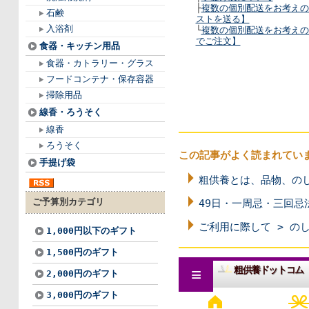
├
複数の個別配送をお考えの
石鹸
ストを送る】
入浴剤
└
複数の個別配送をお考えの
でご注文】
食器・キッチン用品
食器・カトラリー・グラス
フードコンテナ・保存容器
掃除用品
線香・ろうそく
線香
ろうそく
この記事がよく読まれてい
手提げ袋
粗供養とは、品物、の
ご予算別カテゴリ
49日・一周忌・三回忌
ご利用に際して > の
1,000円以下のギフト
1,500円のギフト
2,000円のギフト
3,000円のギフト