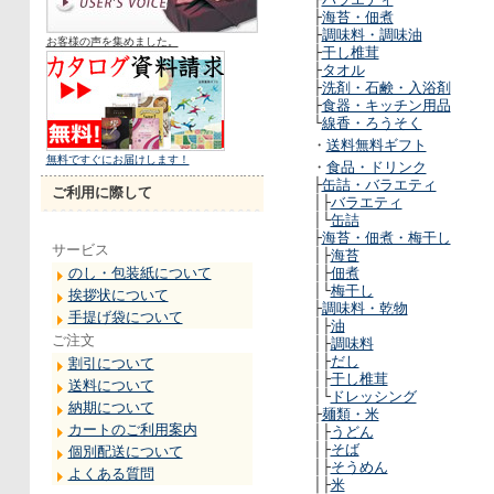
├
海苔・佃煮
├
調味料・調味油
お客様の声を集めました。
├
干し椎茸
├
タオル
├
洗剤・石鹸・入浴剤
├
食器・キッチン用品
└
線香・ろうそく
・
送料無料ギフト
無料ですぐにお届けします！
・
食品・ドリンク
├
缶詰・バラエティ
ご利用に際して
│├
バラエティ
│└
缶詰
├
海苔・佃煮・梅干し
サービス
│├
海苔
のし・包装紙について
│├
佃煮
│└
梅干し
挨拶状について
├
調味料・乾物
手提げ袋について
│├
油
ご注文
│├
調味料
│├
だし
割引について
│├
干し椎茸
送料について
│└
ドレッシング
納期について
├
麺類・米
カートのご利用案内
│├
うどん
│├
そば
個別配送について
│├
そうめん
よくある質問
│├
米