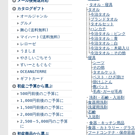
メール便発送対応
・
タオル・寝具
カタログギフト
├
タオル
│├
今治タオル
オールジャンル
│├
ブランドタオル
グルメ
│├
タオルセット
│├
ハンカチ
舞心(送料無料)
│├
今治タオル：ピンク
マイハート(送料無料)
│├
今治タオル：青
│├
今治タオル：白
レローゼ
│├
今治タオル：木箱入り
うましま
│└
今治タオル：その他
やさしいごちそう
└
寝具
├
シーツ
すいーともぐもぐ
├
その他
OCEAN&TERRE
├
タオルケット
├
ベスト・ひざ掛け
ギフトカード
├
掛けふとん
初盆ご予算から選ぶ
├
敷パット
└
毛布･ガーゼ毛布
500円前後のご予算に
・
洗剤・石鹸・入浴剤
1,000円前後のご予算に
├
食器用洗剤
├
洗濯用洗剤
1,500円前後のご予算に
├
石鹸
2,000円前後のご予算に
└
入浴剤
2,500～5,000円のご予算
・
食器・キッチン用品
に
├
食器・カトラリー・グラス
├
フードコンテナ・保存容器
初盆商品から選ぶ