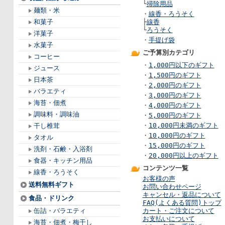
└
掃除用品
麺類・米
・
線香・ろうそく
和菓子
├
線香
└
ろうそく
洋菓子
・
手提げ袋
水菓子
ご予算別カテゴリ
コーヒー
・
1,000円以下のギフト
ジュース
・
1,500円のギフト
日本茶
・
2,000円のギフト
バラエティ
・
3,000円のギフト
海苔・佃煮
・
4,000円のギフト
調味料・調味油
・
5,000円のギフト
・
10,000円未満のギフト
干し椎茸
・
10,000円のギフト
タオル
・
15,000円のギフト
洗剤・石鹸・入浴剤
・
20,000円以上のギフト
食器・キッチン用品
コンテンツ一覧
線香・ろうそく
お客様の声
送料無料ギフト
お問い合わせページ
キャンセル・返品について
食品・ドリンク
FAQ(よくある質問)トップ
缶詰・バラエティ
カート・ご注文について
お支払いについて
海苔・佃煮・梅干し