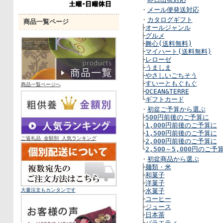
・
メール便発送対応
・
カタログギフト
商品一覧ページ
├
オールジャンル
├
グルメ
├
舞心(送料無料)
├
マイハート(送料無料)
├
レローゼ
├
うましま
├
やさしいごちそう
├
すいーともぐもぐ
商品一覧ページへ
├
OCEAN&TERRE
└
ギフトカード
・
初盆ご予算から選ぶ
├
500円前後のご予算に
├
1,000円前後のご予算に
├
1,500円前後のご予算に
ご返礼品 金額別 人気ランキング
├
2,000円前後のご予算に
└
2,500～5,000円のご予
・
初盆商品から選ぶ
├
麺類・米
├
和菓子
├
洋菓子
大量
注文も
カンタンです
├
水菓子
├
コーヒー
├
ジュース
├
日本茶
├
バラエティ