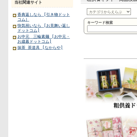
当社関連サイト
香典返しなら [引き物ドット
コム］
快気祝いなら [お見舞い返し
ドットコム]
お中元 三輪素麺 [お中元・
お歳暮ドットコム]
抹茶 茶道具 [なからや]