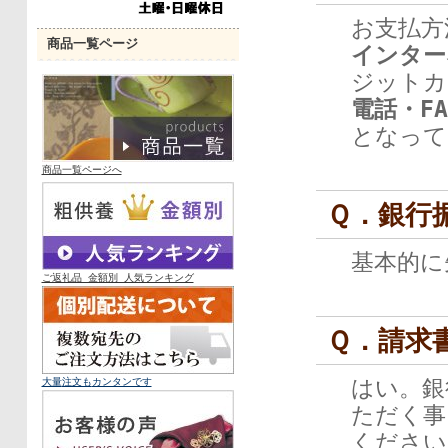
お支払方
商品一覧ページ
インター
ジットカ
電話・FA
となって
商品一覧ページへ
Ｑ．銀行
基本的に
ご返礼品 金額別 人気ランキング
Ｑ．請求
はい。銀
大量
注文も
カンタンです
ただく事
ください