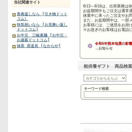
当社関連サイト
香典返しなら [引き物ドット
コム］
快気祝いなら [お見舞い返し
ドットコム]
お中元 三輪素麺 [お中元・
お歳暮ドットコム]
抹茶 茶道具 [なからや]