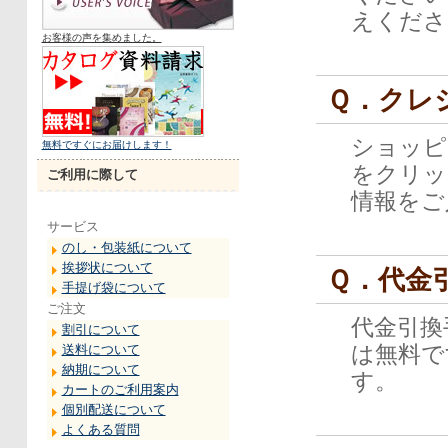
えくださ
お客様の声を集めました。
Ｑ．クレ
ショッピ
無料ですぐにお届けします！
をクリッ
ご利用に際して
情報をご
サービス
のし・包装紙について
挨拶状について
Ｑ．代金
手提げ袋について
ご注文
代金引換
割引について
は無料で
送料について
納期について
す。
カートのご利用案内
個別配送について
よくある質問