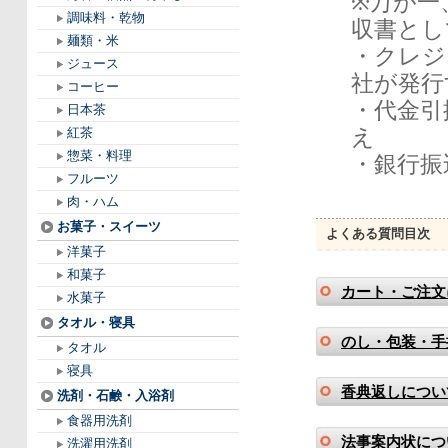
※万が一
調味料・乾物
収書とし
麺類・米
・クレジ
ジュース
社が発行
コーヒー
・代金引
日本茶
え
紅茶
惣菜・料理
・銀行振
フルーツ
肉・ハム
お菓子・スイーツ
よくある質問目次
洋菓子
和菓子
カート・ご注文
水菓子
タオル・寝具
のし・包装・手
タオル
寝具
香典返しについ
洗剤・石鹸・入浴剤
食器用洗剤
法事案内状につ
洗濯用洗剤