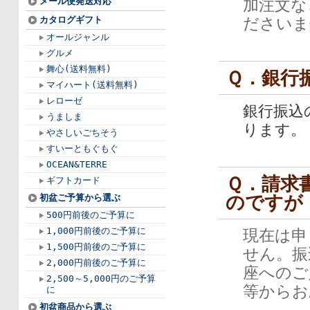
メール便発送対応
加注文な
カタログギフト
ださいま
オールジャンル
グルメ
舞心(送料無料)
Ｑ．銀行
マイハート(送料無料)
レローゼ
銀行振込
うましま
ります。
やさしいごちそう
すいーともぐもぐ
OCEAN&TERRE
Ｑ．請求
ギフトカード
のですが
初盆ご予算から選ぶ
500円前後のご予算に
1,000円前後のご予算に
現在は申
1,500円前後のご予算に
せん。振
2,000円前後のご予算に
座へのご
2,500～5,000円のご予算
等からお
に
初盆商品から選ぶ