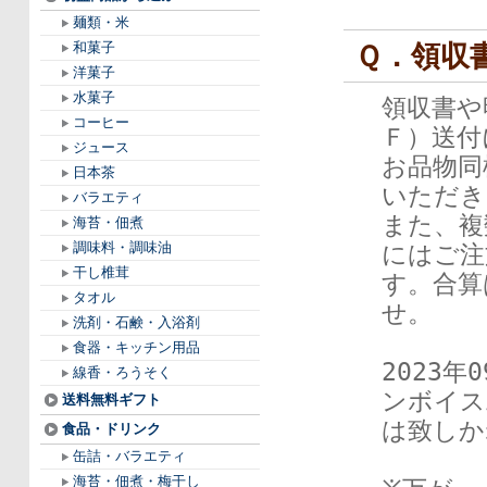
麺類・米
和菓子
Ｑ．領収
洋菓子
水菓子
領収書や
コーヒー
Ｆ）送付
ジュース
お品物同
日本茶
いただき
バラエティ
また、複
海苔・佃煮
調味料・調味油
にはご注
干し椎茸
す。合算
タオル
せ。
洗剤・石鹸・入浴剤
食器・キッチン用品
2023
線香・ろうそく
ンボイス
送料無料ギフト
は致しか
食品・ドリンク
缶詰・バラエティ
海苔・佃煮・梅干し