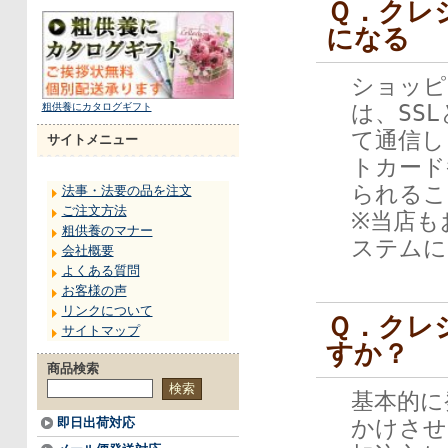
Ｑ．クレ
になる
ショッピ
は、SS
粗供養にカタログギフト
て通信し
サイトメニュー
トカード
られるこ
法事・法要の品を注文
ご注文方法
※当店も
粗供養のマナー
ステムに
会社概要
よくある質問
お客様の声
リンクについて
Ｑ．クレ
サイトマップ
すか？
商品検索
基本的に
即日出荷対応
かけさせ