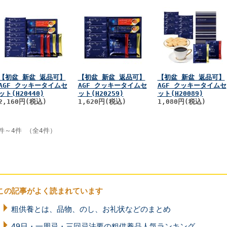
【初盆 新盆 返品可】
【初盆 新盆 返品可】
【初盆 新盆 返品可】
AGF クッキータイムセ
AGF クッキータイムセ
AGF クッキータイムセ
ット(H20440)
ット(H20259)
ット(H20089)
2,160円(税込)
1,620円(税込)
1,080円(税込)
件～4件 （全4件）
この記事がよく読まれています
粗供養とは、品物、のし、お礼状などのまとめ
49日・一周忌・三回忌法要の粗供養品人気ランキング