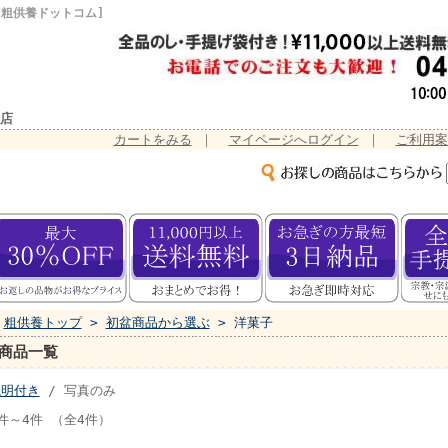
[粗供養ドットコム]
店
カートをみる
｜
マイページへログイン
｜
ご利用案
粗供養トップ
>
初盆商品から選ぶ
> 洋菓子
商品一覧
説明付き
/ 写真のみ
件～4件 （全4件）