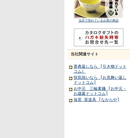
当店で売れているお茶の商品
当社関連サイト
香典返しなら [引き物ドット
コム］
快気祝いなら [お見舞い返し
ドットコム]
お中元 三輪素麺 [お中元・
お歳暮ドットコム]
抹茶 茶道具 [なからや]