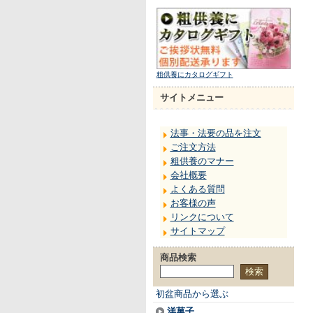
粗供養にカタログギフト
サイトメニュー
法事・法要の品を注文
ご注文方法
粗供養のマナー
会社概要
よくある質問
お客様の声
リンクについて
サイトマップ
商品検索
初盆商品から選ぶ
洋菓子