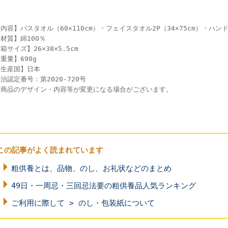
内容】バスタオル（60×110cm）・フェイスタオル2P（34×75cm）・ハンド
材質】綿100％
箱サイズ】26×38×5.5cm
重量】690g
【生産国】日本
治認定番号：第2020-720号
※商品のデザイン・内容等が変更になる場合がございます。
この記事がよく読まれています
粗供養とは、品物、のし、お礼状などのまとめ
49日・一周忌・三回忌法要の粗供養品人気ランキング
ご利用に際して > のし・包装紙について