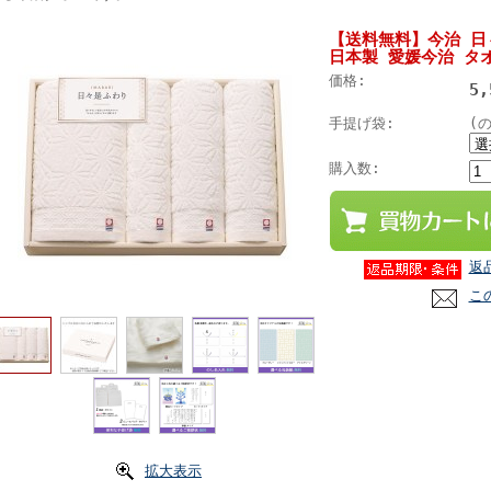
【送料無料】今治 日
日本製 愛媛今治 タオ
価格:
5
手提げ袋:
(
購入数:
返
こ
拡大表示