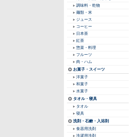
調味料・乾物
麺類・米
ジュース
コーヒー
日本茶
紅茶
惣菜・料理
フルーツ
肉・ハム
お菓子・スイーツ
洋菓子
和菓子
水菓子
タオル・寝具
タオル
寝具
洗剤・石鹸・入浴剤
食器用洗剤
洗濯用洗剤