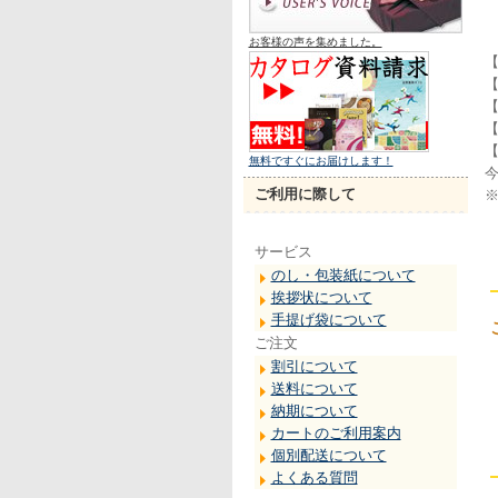
お客様の声を集めました。
【
【
【
【
無料ですぐにお届けします！
今
ご利用に際して
サービス
のし・包装紙について
挨拶状について
手提げ袋について
ご注文
割引について
送料について
納期について
カートのご利用案内
個別配送について
よくある質問