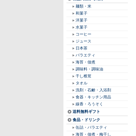
麺類・米
和菓子
洋菓子
水菓子
コーヒー
ジュース
日本茶
バラエティ
海苔・佃煮
調味料・調味油
干し椎茸
タオル
洗剤・石鹸・入浴剤
食器・キッチン用品
線香・ろうそく
送料無料ギフト
食品・ドリンク
缶詰・バラエティ
海苔・佃煮・梅干し