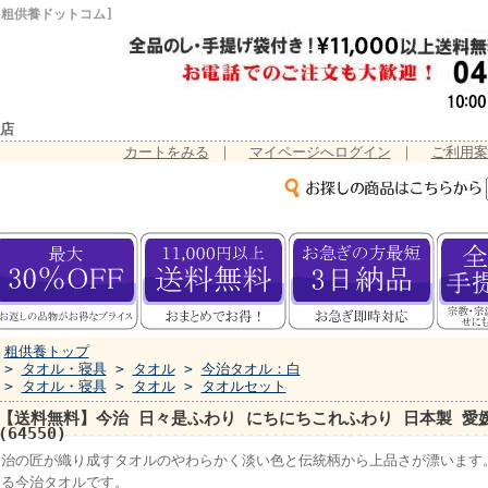
[粗供養ドットコム]
店
カートをみる
｜
マイページへログイン
｜
ご利用案
粗供養トップ
>
タオル・寝具
>
タオル
>
今治タオル：白
>
タオル・寝具
>
タオル
>
タオルセット
【送料無料】今治 日々是ふわり にちにちこれふわり 日本製 愛
(64550)
今治の匠が織り成すタオルのやわらかく淡い色と伝統柄から上品さが漂います
じる今治タオルです。