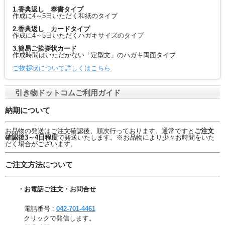
1.香典返し 奉書タイプ
作成に4～5日いただく和紙のタイプ
2.香典返し カードタイプ
作成に4～5日いただくハガキサイズのタイプ
3.簡易ご挨拶状カード
作成時間はいただかない「定型文」のハガキ両面タイプ
ご挨拶状について詳しくはこちら
引き物ドットコムご利用ガイド
納期について
お品物の発送はご注文確認後、順次行っております。通常ですと
ご注文
確認後3～4日程度
で発送いたします。※お品物により少々お時間をいた
だく場合がございます。
ご注文方法について
・お電話ご注文・お問合せ
電話番号 :
042-701-4461
クリックで発信します。