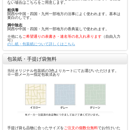
ない場合はこちらをご用意します。
粗供養
関西や中国・四国・九州一部地方の法事によく使われます。基本は
黄白のしです。
満中陰志
関西や中国・四国・九州一部地方の香典返しで使われます。
※他にも
ご希望通りの表書き・連名等の名入れ承ります
（自由入力
可）
のし紙・包装紙について詳しくはこちら
包装紙・手提げ袋無料
当社オリジナル包装紙の3色よりカートにてお選びいただけます。
※一部メーカー指定包装済あり
手提げ袋も品物に合ったサイズを
ご注文の個数分無料
でお付けいた