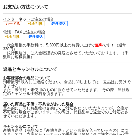
お支払い方法について
インターネットご注文の場合
電話・FAXご注文の場合
・代金引換の手数料は、5,500円以上のお買い上げで
無料
です！（通常
330円）
・銀行振込は、ご入金確認後の発送とさせていただいております。（手
数料お客様負担）
返品とキャンセルについて
お客様都合の返品について
到着後3日以内にご連絡ください。食品に関しましては、返品はお受けで
きません。
また、未開封・未使用のものに限らせていただきます。 その際、当社規
定のキャンセル手数料を頂きます。
届いた商品に不備・不具合があった場合
基本的に、同じお品物の交換にてご対応させていただきますが、交換が
不可能な場合がございます。その際は、代替品やご返金でのご対応とさ
せていただきます。
キャンセルについて
産地直送品（商品名に「産地直送」という言葉が入っているもの）につ
きましては、当店からメーカーへの手配後（おおよそご注文から1～2営