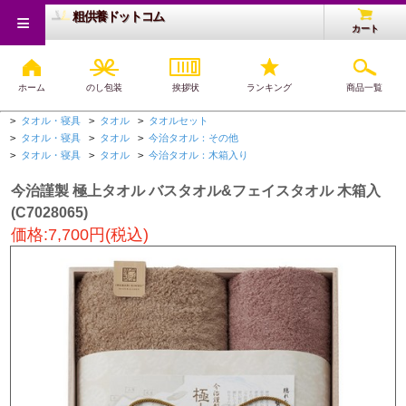
≡
粗供養ドットコム
カート
ホーム
のし包装
挨拶状
ランキング
商品一覧
粗供養トップ
>
タオル・寝具
>
タオル
>
タオルセット
>
タオル・寝具
>
タオル
>
今治タオル：その他
>
タオル・寝具
>
タオル
>
今治タオル：木箱入り
今治謹製 極上タオル バスタオル&フェイスタオル 木箱入
(C7028065)
価格:7,700円(税込)