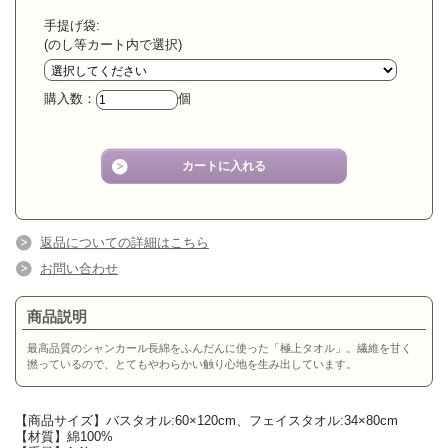
手提げ袋:
(のし等カート内で選択)
購入数：
個
返品についての詳細はこちら
お問い合わせ
商品説明
最高品質のシャンカール長綿をふんだんに使った「極上タオル」。繊維を甘く
撚っているので、とてもやわらかい触り心地を生み出しています。
【商品サイズ】バスタオル:60×120cm、フェイスタオル:34×80cm
【材質】綿100%