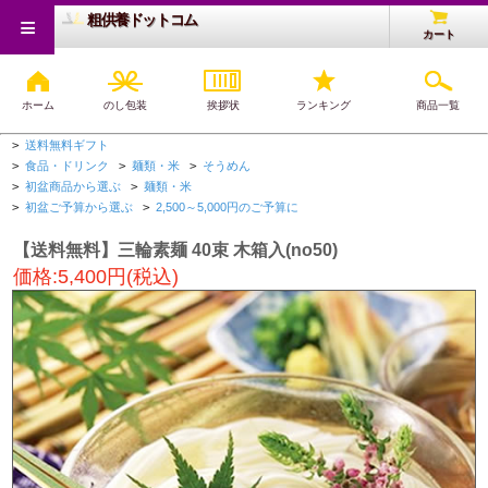
≡
粗供養ドットコム
カート
ホーム
のし包装
挨拶状
ランキング
商品一覧
粗供養トップ
>
送料無料ギフト
>
食品・ドリンク
>
麺類・米
>
そうめん
>
初盆商品から選ぶ
>
麺類・米
>
初盆ご予算から選ぶ
>
2,500～5,000円のご予算に
【送料無料】三輪素麺 40束 木箱入(no50)
価格:5,400円(税込)